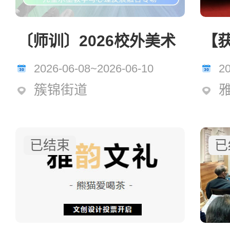
〔师训〕2026校外美术
【
教师专业能力提升与教
阅美
2026-06-08~2026-06-10
2
学实操培训班（成都
韵
簇锦街道
站）——儿童水墨与心
上
理发展融合专场，6月8
官
日开班！
已结束
已