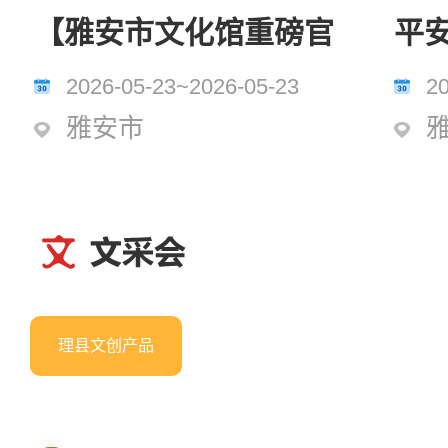
【雅安市文化馆重磅官
平安
宣！】“雅韵文礼·熊猫
行
2026-05-23~2026-05-23
2
爱喝茶”文创投票启
愿·
雅安市
动！您选的形象将成为
志
AI馆员服务全民！
行
理县文创产品