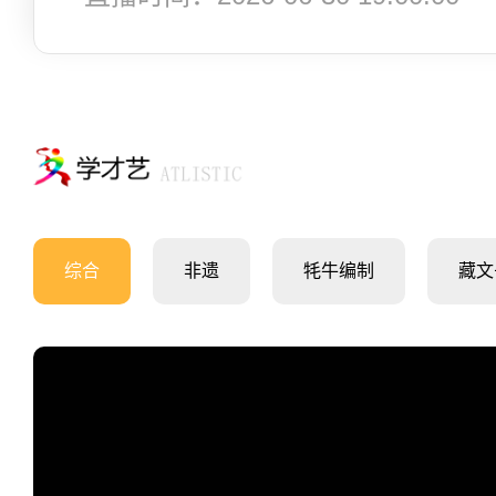
综合
非遗
牦牛编制
藏文