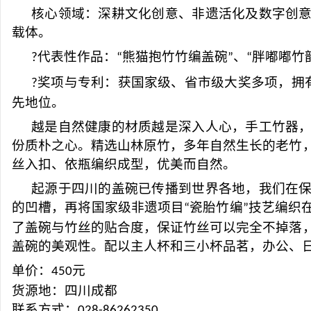
核心领域：深耕文化创意、非遗活化及数字创
载体。
代表性作品：
熊猫抱竹竹编盖碗
、
胖嘟嘟竹
?
“
”
“
奖项与专利：获国家级、省市级大奖多项，拥
?
先地位。
越是自然健康的材质越是深入人心，手工竹器
份质朴之心。精选山林原竹，多年自然生长的老竹
丝入扣、依瓶编织成型，优美而自然。
起源于四川的盖碗已传播到世界各地，我们在
的凹槽，再将国家级非遗项目
瓷胎竹编
技艺编织
“
”
了盖碗与竹丝的贴合度，保证竹丝可以完全不掉落
盖碗的美观性。配以主人杯和三小杯品茗，办公、
单价：
元
450
货源地：四川成都
联系方式：
028-86262350