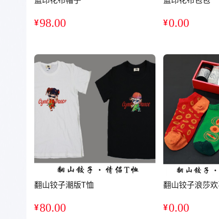
蓝印花布帽子
蓝印花布包包
98.00
0.00
¥
¥
销量：0
销量：0
翻山铰子潮版T恤
翻山铰子浪莎欢
80.00
0.00
¥
¥