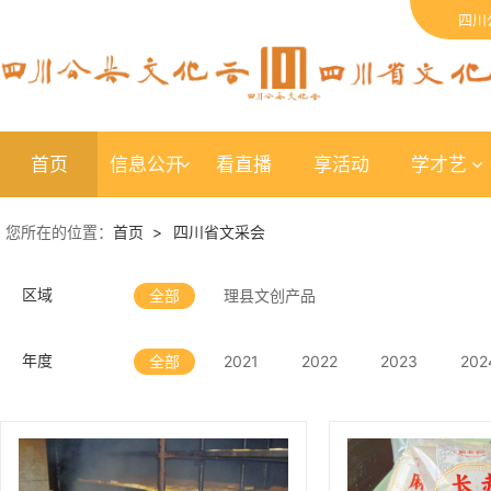
四川
首页
信息公开
看直播
享活动
学才艺
您所在的位置：
首页 >
四川省文采会
全部
理县文创产品
区域
全部
2021
2022
2023
202
年度